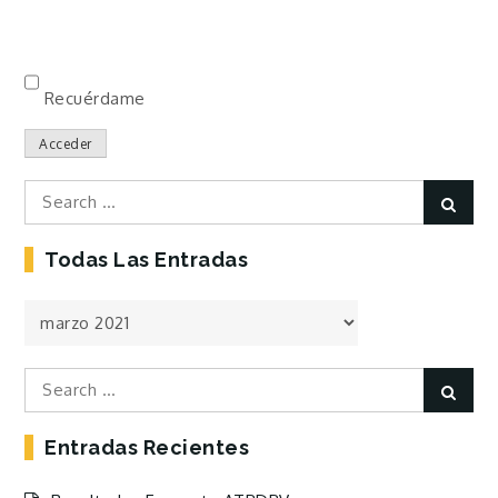
Recuérdame
Acceder
Search
Sear
for:
Todas Las Entradas
Todas
las
Entradas
Search
Sear
for:
Entradas Recientes