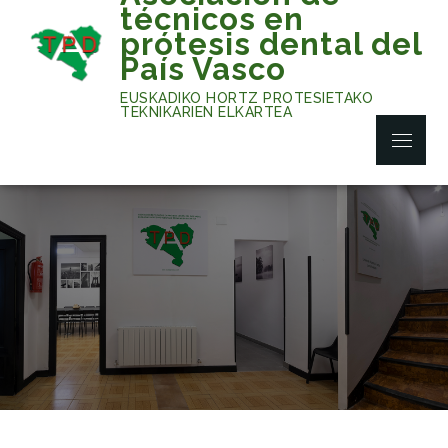
Skip
técnicos en
to
prótesis dental del
content
País Vasco
EUSKADIKO HORTZ PROTESIETAKO
TEKNIKARIEN ELKARTEA
Menu