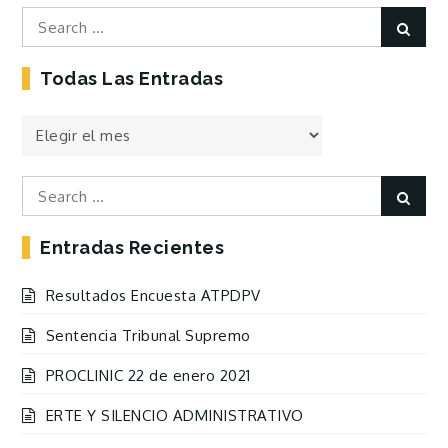
Search
Sear
for:
Todas Las Entradas
Todas
las
Entradas
Search
Sear
for:
Entradas Recientes
Resultados Encuesta ATPDPV
Sentencia Tribunal Supremo
PROCLINIC 22 de enero 2021
ERTE Y SILENCIO ADMINISTRATIVO