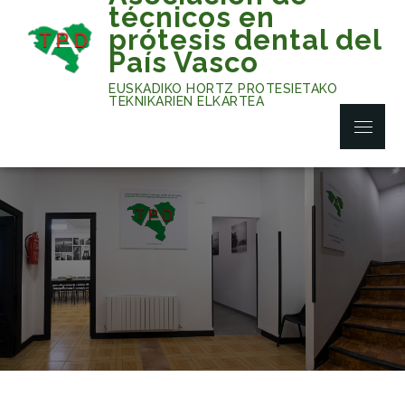
Skip
técnicos en
to
prótesis dental del
content
País Vasco
EUSKADIKO HORTZ PROTESIETAKO
TEKNIKARIEN ELKARTEA
Menu