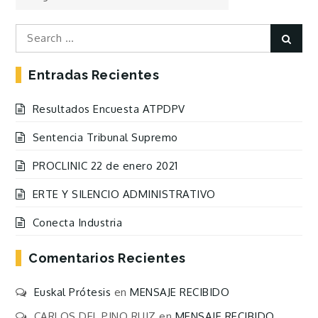
las
Entradas
Search
Sear
for:
Entradas Recientes
Resultados Encuesta ATPDPV
Sentencia Tribunal Supremo
PROCLINIC 22 de enero 2021
ERTE Y SILENCIO ADMINISTRATIVO
Conecta Industria
Comentarios Recientes
Euskal Prótesis
en
MENSAJE RECIBIDO
CARLOS DEL PINO RUIZ
en
MENSAJE RECIBIDO