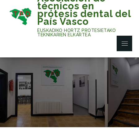
Skip
técnicos en
to
prótesis dental del
content
País Vasco
EUSKADIKO HORTZ PROTESIETAKO
TEKNIKARIEN ELKARTEA
Menu