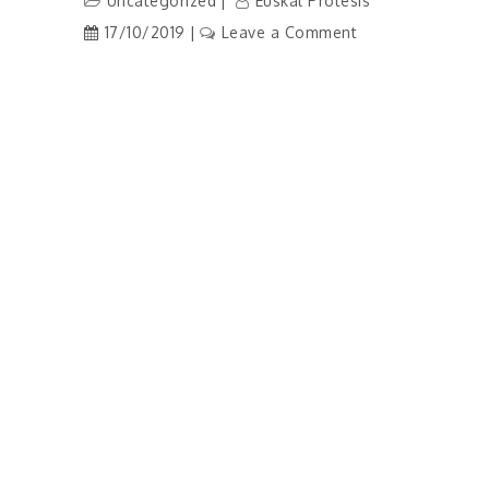
Uncategorized
Euskal Prótesis
on
17/10/2019
Leave a Comment
Promoción
Digital
22
de
Octubre