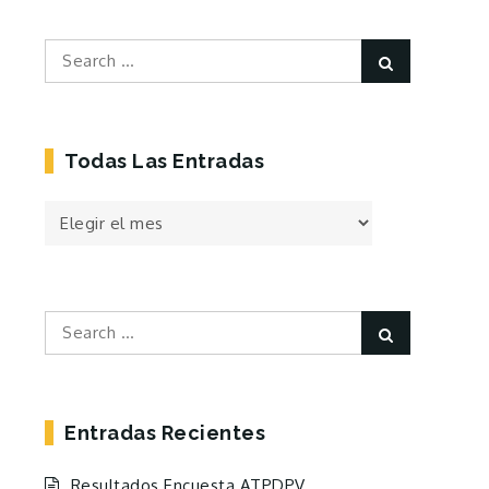
Search
Search
for:
Todas Las Entradas
Todas
las
Entradas
Search
Search
for:
Entradas Recientes
Resultados Encuesta ATPDPV