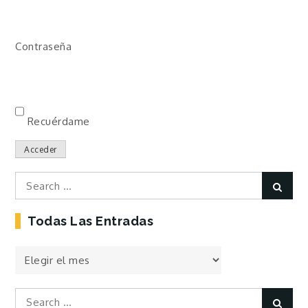
Contraseña
Recuérdame
Acceder
Search
Sear
for:
Todas Las Entradas
Todas
las
Entradas
Search
Sear