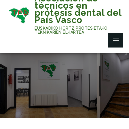
Skip
técnicos en
to
prótesis dental del
content
País Vasco
EUSKADIKO HORTZ PROTESIETAKO
TEKNIKARIEN ELKARTEA
Menu