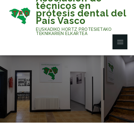
Skip
técnicos en
to
prótesis dental del
content
País Vasco
EUSKADIKO HORTZ PROTESIETAKO
TEKNIKARIEN ELKARTEA
Menu