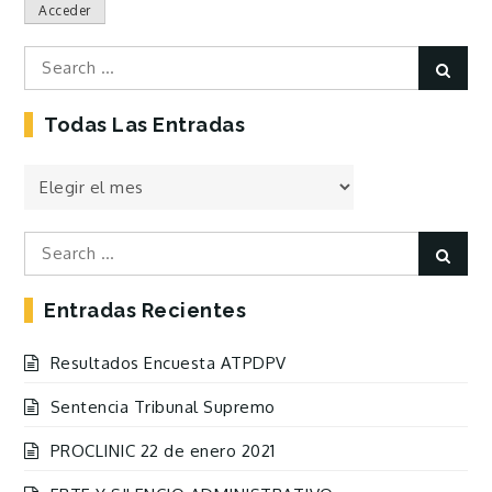
Acceder
Search
Sear
for:
Todas Las Entradas
Todas
las
Entradas
Search
Sear
for:
Entradas Recientes
Resultados Encuesta ATPDPV
Sentencia Tribunal Supremo
PROCLINIC 22 de enero 2021