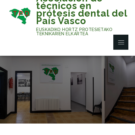
Skip
técnicos en
to
prótesis dental del
content
País Vasco
EUSKADIKO HORTZ PROTESIETAKO
TEKNIKARIEN ELKARTEA
Menu