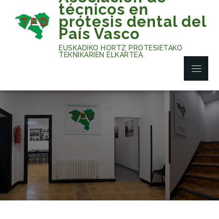
Skip
técnicos en
to
prótesis dental del
content
País Vasco
EUSKADIKO HORTZ PROTESIETAKO
TEKNIKARIEN ELKARTEA
Menu