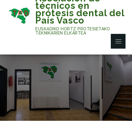
Skip
técnicos en
to
prótesis dental del
content
País Vasco
EUSKADIKO HORTZ PROTESIETAKO
TEKNIKARIEN ELKARTEA
Menu