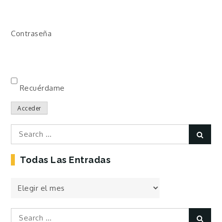
Contraseña
Recuérdame
Acceder
Search
Sear
for:
Todas Las Entradas
Todas
las
Entradas
Search
Sear