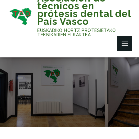
Skip
técnicos en
to
prótesis dental del
content
País Vasco
EUSKADIKO HORTZ PROTESIETAKO
TEKNIKARIEN ELKARTEA
Menu