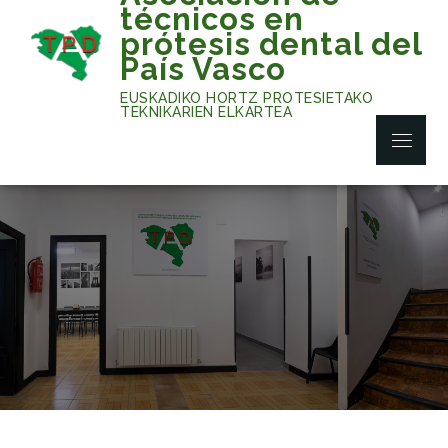
Skip
técnicos en
to
prótesis dental del
content
País Vasco
EUSKADIKO HORTZ PROTESIETAKO
TEKNIKARIEN ELKARTEA
Menu