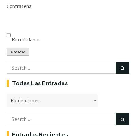
Contraseña
Recuérdame
Acceder
Search
Sear
for:
Todas Las Entradas
Todas
las
Entradas
Search
Sear
for:
Entradas Recientes