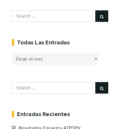
Search
Search
for:
Todas Las Entradas
Todas
las
Entradas
Search
Search
for:
Entradas Recientes
Resultados Encuesta ATPDPV