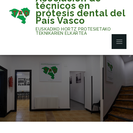
Skip
técnicos en
to
prótesis dental del
content
País Vasco
EUSKADIKO HORTZ PROTESIETAKO
TEKNIKARIEN ELKARTEA
Menu