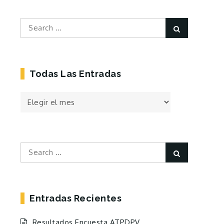
Search
Search
for:
Todas Las Entradas
Todas
las
Entradas
Search
Search
for:
Entradas Recientes
Resultados Encuesta ATPDPV