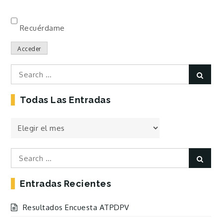
Recuérdame
Acceder
Search
Sear
for:
Todas Las Entradas
Todas
las
Entradas
Search
Sear
for:
Entradas Recientes
Resultados Encuesta ATPDPV