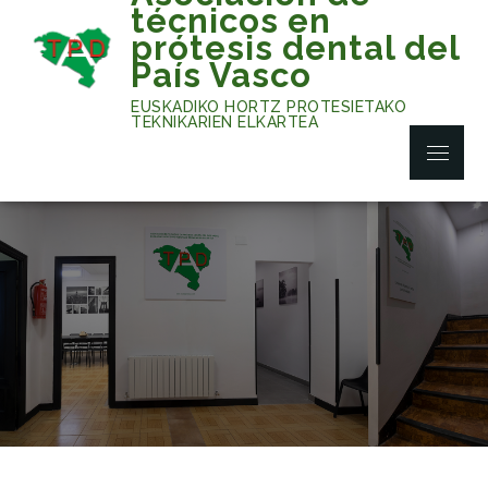
Skip
técnicos en
to
prótesis dental del
content
País Vasco
EUSKADIKO HORTZ PROTESIETAKO
TEKNIKARIEN ELKARTEA
Menu