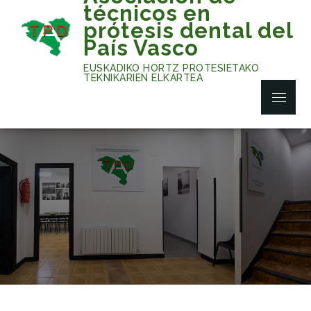
Skip
técnicos en
to
prótesis dental del
content
País Vasco
EUSKADIKO HORTZ PROTESIETAKO
TEKNIKARIEN ELKARTEA
Menu