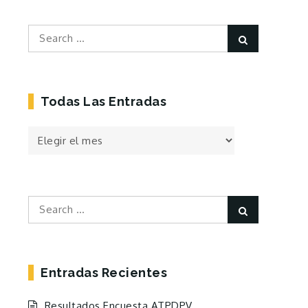
Search
Search
for:
Todas Las Entradas
Todas
las
Entradas
Search
Search
for:
Entradas Recientes
Resultados Encuesta ATPDPV