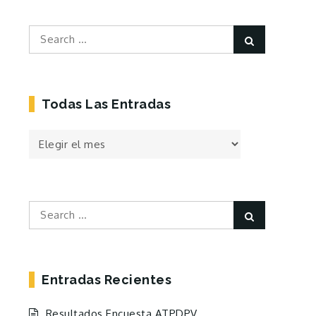
Search
Search
for:
Todas Las Entradas
Todas
las
Entradas
Search
Search
for:
Entradas Recientes
Resultados Encuesta ATPDPV