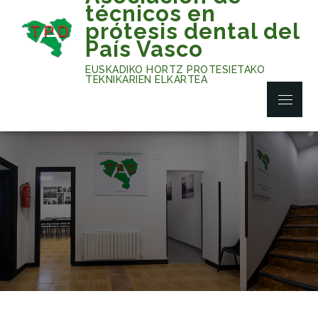
Skip
técnicos en
to
prótesis dental del
content
País Vasco
EUSKADIKO HORTZ PROTESIETAKO
TEKNIKARIEN ELKARTEA
Menu