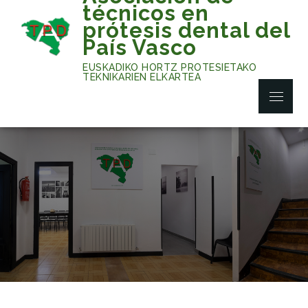
Skip
técnicos en
to
prótesis dental del
content
País Vasco
EUSKADIKO HORTZ PROTESIETAKO
TEKNIKARIEN ELKARTEA
Menu