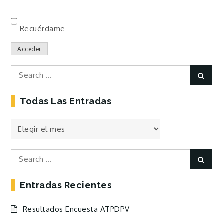
Recuérdame
Acceder
Search
Sear
for:
Todas Las Entradas
Todas
las
Entradas
Search
Sear
for:
Entradas Recientes
Resultados Encuesta ATPDPV