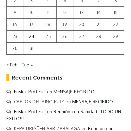
2
3
4
5
6
7
8
9
10
11
12
13
14
15
16
17
18
19
20
21
22
23
24
25
26
27
28
29
30
31
« Feb
Ene »
Recent Comments
Euskal Prótesis
en
MENSAJE RECIBIDO
CARLOS DEL PINO RUIZ
en
MENSAJE RECIBIDO
Euskal Prótesis
en
Reunión con Sanidad. TODO UN
ÉXITO!!!
KEPA URIGÜEN ARRIZABALAGA
en
Reunión con