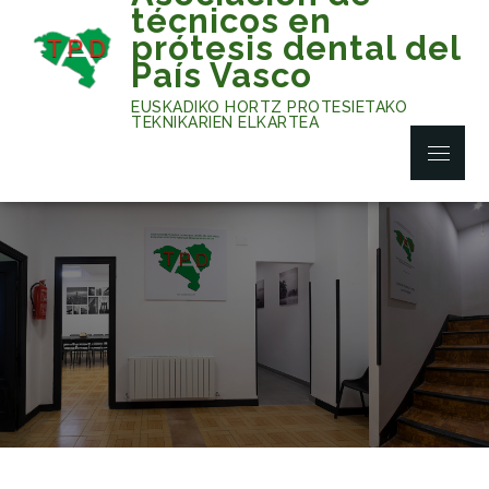
Skip
técnicos en
to
prótesis dental del
content
País Vasco
EUSKADIKO HORTZ PROTESIETAKO
TEKNIKARIEN ELKARTEA
Menu