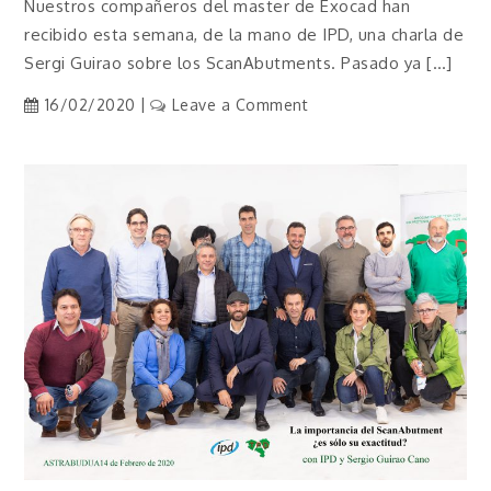
Nuestros compañeros del master de Exocad han
recibido esta semana, de la mano de IPD, una charla de
Sergi Guirao sobre los ScanAbutments. Pasado ya […]
on
16/02/2020
Leave a Comment
Master
ATPD,
esta
vez
IPD