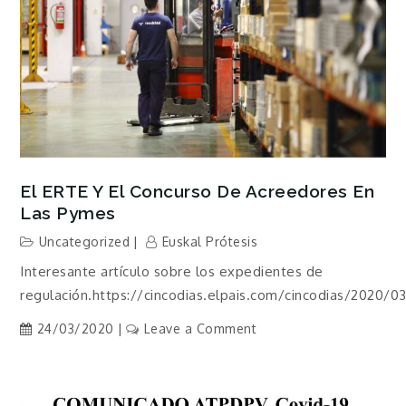
El ERTE Y El Concurso De Acreedores En
Las Pymes
Uncategorized
Euskal Prótesis
Interesante artículo sobre los expedientes de
regulación.https://cincodias.elpais.com/cincodias/2020/
on
24/03/2020
Leave a Comment
El
ERTE
y