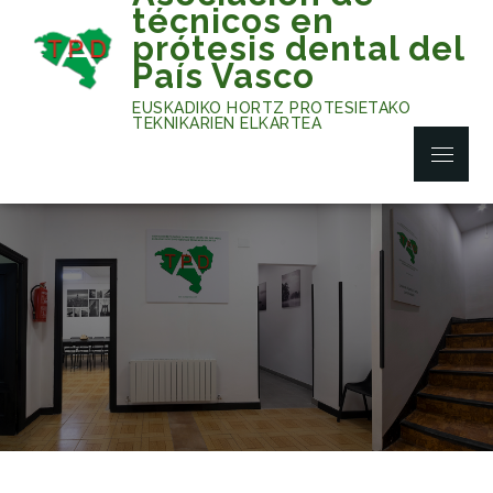
Skip
técnicos en
to
prótesis dental del
content
País Vasco
EUSKADIKO HORTZ PROTESIETAKO
TEKNIKARIEN ELKARTEA
Menu