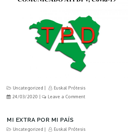
el
concurso
de
acreedores
en
las
pymes
Uncategorized
Euskal Prótesis
on
24/03/2020
Leave a Comment
MI EXTRA POR MI PAÍS
Uncategorized
Euskal Prótesis