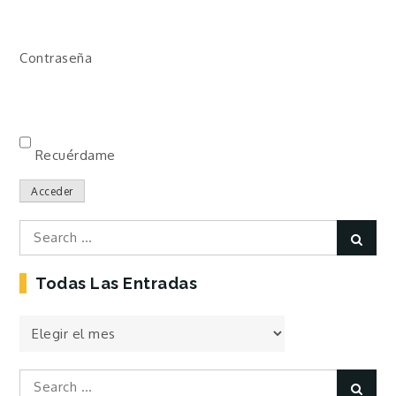
Contraseña
Recuérdame
Acceder
Search
Sear
for:
Todas Las Entradas
Todas
las
Entradas
Search
Sear