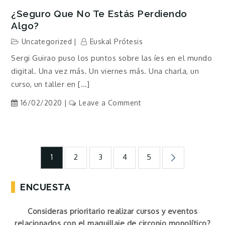
¿Seguro Que No Te Estás Perdiendo
Algo?
Uncategorized
Euskal Prótesis
Sergi Guirao puso los puntos sobre las íes en el mundo
digital. Una vez más. Un viernes más. Una charla, un
curso, un taller en […]
on
16/02/2020
Leave a Comment
¿Seguro
que
no
Navegación
te
1
2
3
4
5
estás
perdiendo
de
ENCUESTA
algo?
entradas
Consideras prioritario realizar cursos y eventos
relacionados con el maquillaje de circonio monolítico?