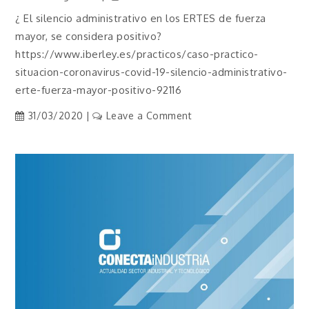
2021
¿ El silencio administrativo en los ERTES de fuerza
mayor, se considera positivo?
https://www.iberley.es/practicos/caso-practico-
situacion-coronavirus-covid-19-silencio-administrativo-
erte-fuerza-mayor-positivo-92116
on
31/03/2020
Leave a Comment
ERTE
Y
SILENCIO
ADMINISTRATIVO